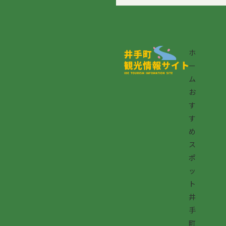
ホ
ー
ム
お
す
す
め
ス
ポ
ッ
ト
井
手
町