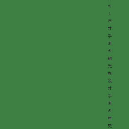
の
1
年
井
手
町
の
観
光
施
設
井
手
町
の
歴
史