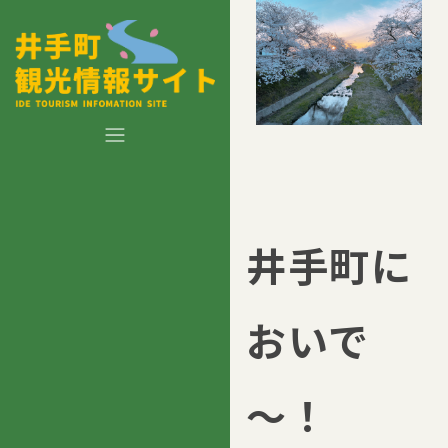
井手町に
おいで
～！