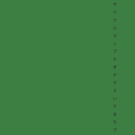
サ
イ
ク
ル
マ
ッ
プ
テ
オ
テ
ラ
ス
い
で
ま
ち
づ